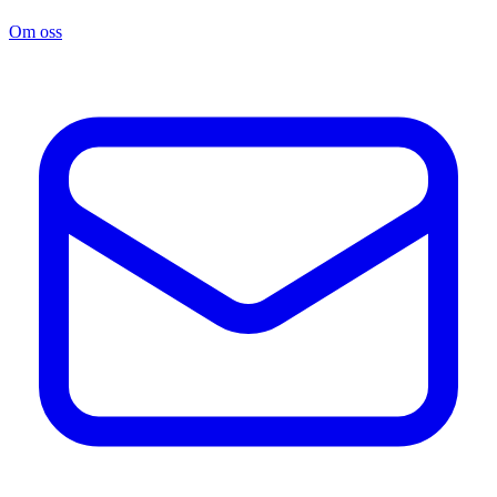
Om oss