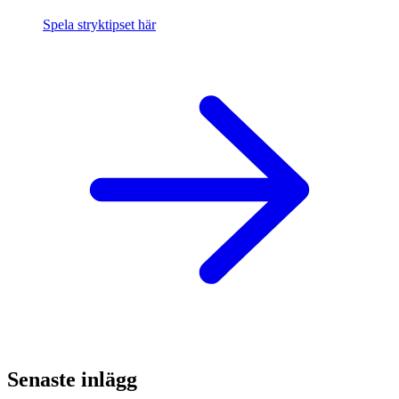
Spela stryktipset här
Senaste inlägg