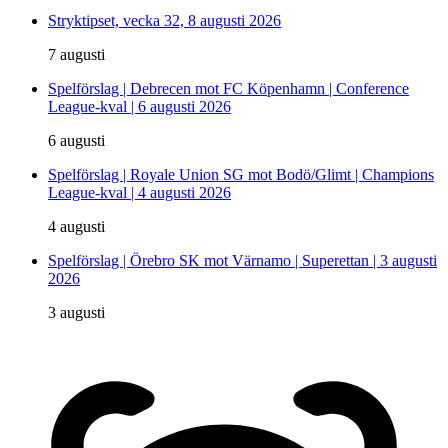
Stryktipset, vecka 32, 8 augusti 2026
7 augusti
Spelförslag | Debrecen mot FC Köpenhamn | Conference
League-kval | 6 augusti 2026
6 augusti
Spelförslag | Royale Union SG mot Bodö/Glimt | Champions
League-kval | 4 augusti 2026
4 augusti
Spelförslag | Örebro SK mot Värnamo | Superettan | 3 augusti
2026
3 augusti