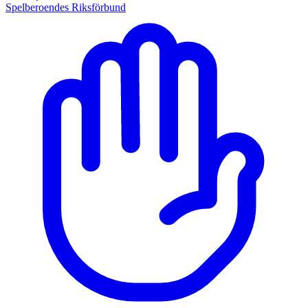
Spelberoendes Riksförbund