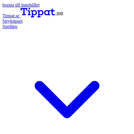
hoppa till innehållet
Tippat.se
Stryktipset
Speltips