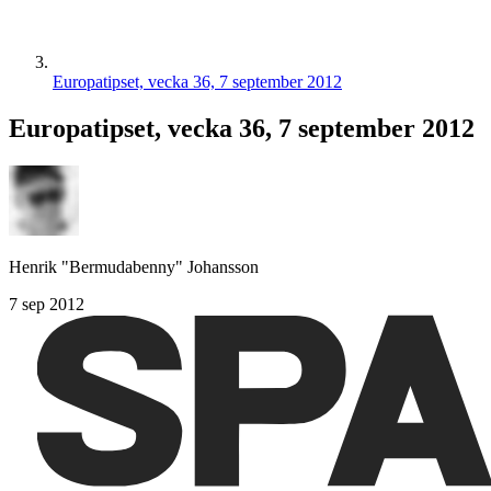
Europatipset, vecka 36, 7 september 2012
Europatipset, vecka 36, 7 september 2012
Henrik "Bermudabenny" Johansson
7 sep 2012