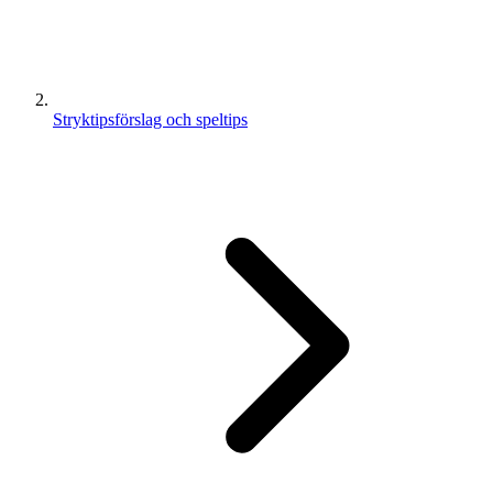
Stryktipsförslag och speltips