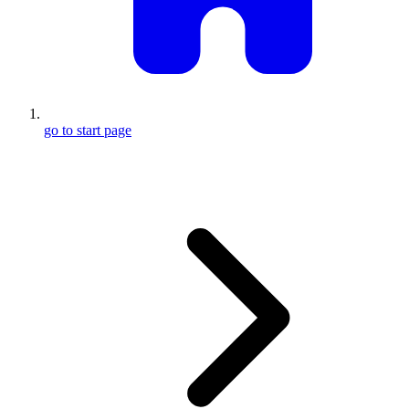
go to start page