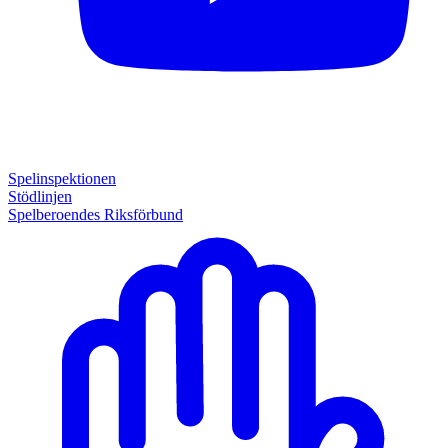
Spelinspektionen
Stödlinjen
Spelberoendes Riksförbund