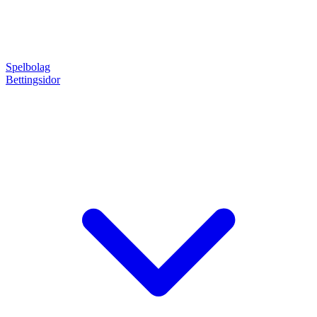
Spelbolag
Bettingsidor