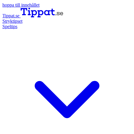
hoppa till innehållet
Tippat.se
Stryktipset
Speltips