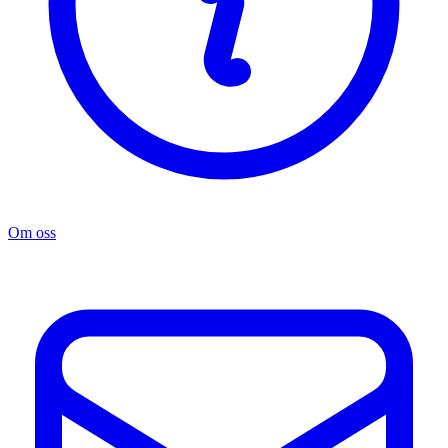
Om oss