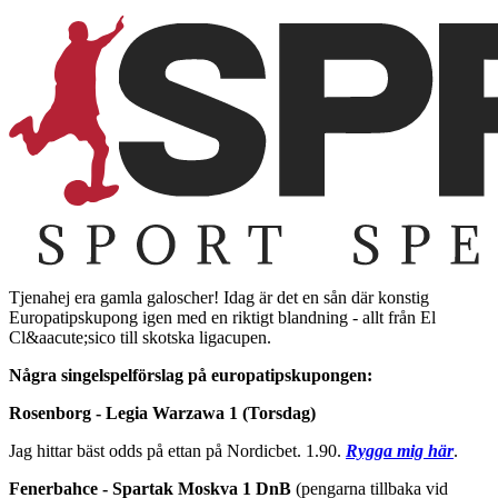
Tjenahej era gamla galoscher! Idag är det en sån där konstig
Europatipskupong igen med en riktigt blandning - allt från El
Cl&aacute;sico till skotska ligacupen.
Några singelspelförslag på europatipskupongen:
Rosenborg - Legia Warzawa 1 (Torsdag)
Jag hittar bäst odds på ettan på Nordicbet. 1.90.
Rygga mig här
.
Fenerbahce - Spartak Moskva 1 DnB
(pengarna tillbaka vid