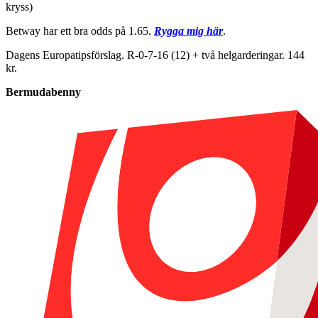
kryss)
Betway har ett bra odds på 1.65.
Rygga mig här
.
Dagens Europatipsförslag. R-0-7-16 (12) + två helgarderingar. 144
kr.
Bermudabenny