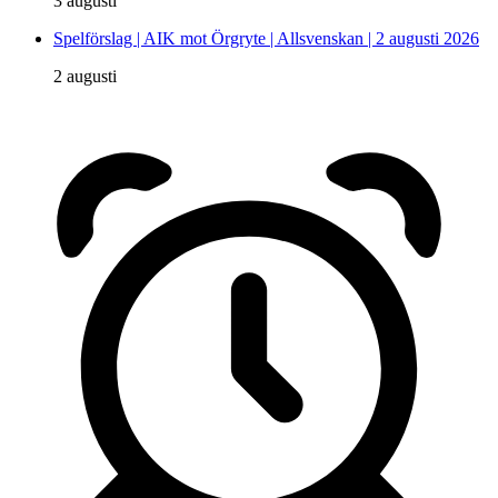
3 augusti
Spelförslag | AIK mot Örgryte | Allsvenskan | 2 augusti 2026
2 augusti