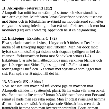
11. Akropolis - östersund 1(x2)
Akropolis har mött bra motstånd på sistone och visar stundtals att
man är riktigt bra. Mittfältaren Jonas Gustafsson visades ut senast
mot Sirius och är följaktligen avstängd nu mot östersund som efter
en lysande säsongsinledning nu har två raka förluster, dock mot bra
motstånd (Frej och Forward). öppet och helst en helgardering.
12. Enköping - Eskilstuna C 1 (2)
Elva spelade matcher. 1 vinst, 1 kryss och 9 förluster. Det är inte
undra på att Enköping ligger sist i tabellen. Man har dock mött
hyfsat starkt motstånd på sistone och skapade tydligen en hel del
chanser i förlustmatchen borta mot Sandviken senast (1-2).
Eskilstuna C är inte helt lättbedömt då man verkligen blandar och
ger. 1-0-seger mot Sirius följdes upp med 1-7-förlust mot
bottengänget Luleå och 1-3 senast mot Syrianska som ligger näst
sist. Kan spåra ur åt något håll det här.
13. Västerås SK - Sirius 1
VSK har inte lirat match på två veckor pga att matchen mot
Akropolis ställdes in (vattensjuk plan). Så lite extra vila, men också
risk för att sakna lite tempo? Innan 0-3-förlusten borta mot Forward
senast så hade man sex raka segrar. Man år oftast svårslaget hemma
där man har starkt stöd. Andraplacerade Sirius är bra, men det är
framförallt hemma som man övertygar ordentligt. Borta är man