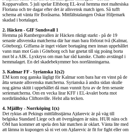
Kopparvallen. 5 juli spelar Elfsborg EL-kval hemma mot maltesiska
Floriana och tre dagar efter det är allsvensk match igen. Så tufft
schema att vänta för Boråsarna. Mittfältstalangen Oskar Hiljemark
skadad i bortalaget.
2. Häcken - GIF Sundsvall 1
Hemma på Rambergsvallen är Häcken riktigt starkt - på de 19
senaste allsvenska matcherna där har man bara förlorat två (Kalmar,
Göteborg). Giffarna är inget vidare bortagäng men innan uppehållet
vann man mot Gais i Göteborg och har gnetat till sig poäng borta
mot bl a AIK. Lyxkryss om man har råd kanske. Chatto avstängd i
hemmalaget. En del skadebekymmer hos norrlänningarna.
3. Kalmar FF - Syrianska 1(x2)
EM kom nog ganska lägligt för Kalmar som bara har en vinst på de
åtta senaste allsvenska matcherna. Syrianska å andra sidan skulle
nog gärna skitit i uppehållet då man vunnit fyra av de fem senaste
seriematcherna. Om en vecka lirar KFF i EL-kvalet borta mot
nordirländska Cliftonville. Helst alla tecken.
4. Mjällby - Norrköping 1(x)
Det ryktas att Pekings mittfältsstjärna Ajdarevic är på väg till
belgiska Standard Liege och att övergången är nära. HUR nära och
OM han kommer att spela den här matchen är oklart. Vänta lite med
att lämna in kupongen så ni vet om Ajdarevic är fit for fight eller om