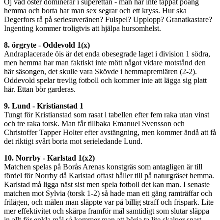
Oj vad öster dominerar i superettan - man har inte tappat poäng
hemma och borta har man sex segrar och ett kryss. Hur ska
Degerfors rå på seriesuveränen? Fulspel? Upplopp? Granatkastare?
Ingenting kommer troligtvis att hjälpa hursomhelst.
8. örgryte - Oddevold 1(x)
Andraplacerade öis är det enda obesegrade laget i division 1 södra,
men hemma har man faktiskt inte mött något vidare motstånd den
här säsongen, det skulle vara Skövde i hemmapremiären (2-2).
Oddevold spelar trevlig fotboll och kommer inte att lägga sig platt
här. Ettan bör garderas.
9. Lund - Kristianstad 1
Tungt för Kristianstad som rasat i tabellen efter fem raka utan vinst
och tre raka torsk. Man får tillbaka Emanuel Svensson och
Christoffer Tapper Holter efter avstängning, men kommer ändå att få
det riktigt svårt borta mot serieledande Lund.
10. Norrby - Karlstad 1(x2)
Matchen spelas på Borås Arenas konstgräs som antagligen är till
fördel för Norrby då Karlstad oftast håller till på naturgräset hemma.
Karlstad må ligga näst sist men spela fotboll det kan man. I senaste
matchen mot Sylvia (torsk 1-2) så hade man ett gäng ramträffar och
frilägen, och målen man släppte var på billig straff och frispark. Lite
mer effektivitet och skärpa framför mål samtidigt som slutar släppa
in allt för enkla mål så kommer man att börja ta lite skalper snart.