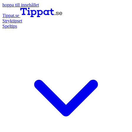
hoppa till innehållet
Tippat.se
Stryktipset
Speltips