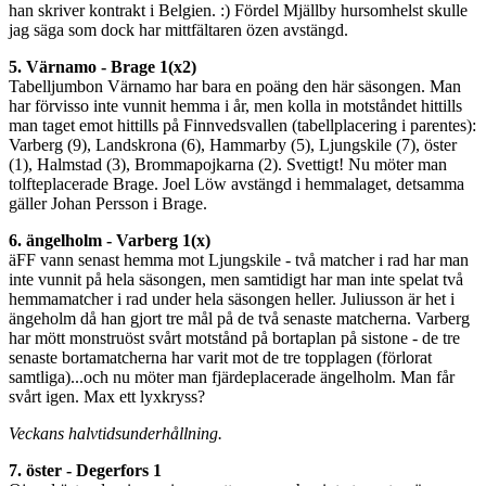
han skriver kontrakt i Belgien. :) Fördel Mjällby hursomhelst skulle
jag säga som dock har mittfältaren özen avstängd.
5. Värnamo - Brage 1(x2)
Tabelljumbon Värnamo har bara en poäng den här säsongen. Man
har förvisso inte vunnit hemma i år, men kolla in motståndet hittills
man taget emot hittills på Finnvedsvallen (tabellplacering i parentes):
Varberg (9), Landskrona (6), Hammarby (5), Ljungskile (7), öster
(1), Halmstad (3), Brommapojkarna (2). Svettigt! Nu möter man
tolfteplacerade Brage. Joel Löw avstängd i hemmalaget, detsamma
gäller Johan Persson i Brage.
6. ängelholm - Varberg 1(x)
äFF vann senast hemma mot Ljungskile - två matcher i rad har man
inte vunnit på hela säsongen, men samtidigt har man inte spelat två
hemmamatcher i rad under hela säsongen heller. Juliusson är het i
ängeholm då han gjort tre mål på de två senaste matcherna. Varberg
har mött monstruöst svårt motstånd på bortaplan på sistone - de tre
senaste bortamatcherna har varit mot de tre topplagen (förlorat
samtliga)...och nu möter man fjärdeplacerade ängelholm. Man får
svårt igen. Max ett lyxkryss?
Veckans halvtidsunderhållning.
7. öster - Degerfors 1